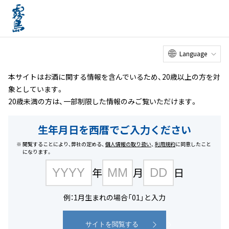
オンライン
工場見学
お客様
相談室
メニュー
ショップ
ホーム
商品を探す
#世界の希少素材
Language
本サイトはお酒に関する情報を含んでいるため、20歳以上の方を対
象としています。
20歳未満の方は、一部制限した情報のみご覧いただけます。
生年月日を西暦でご入力ください
閲覧することにより、弊社の定める、
個人情報の取り扱い
、
利用規約
に同意したこと
になります。
年
月
日
例：1月生まれの場合「01」と入力