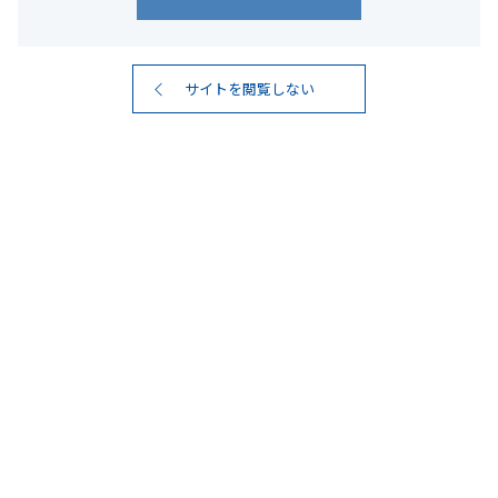
サイトを閲覧しない
#世界の希少素材
4
検索結果
件