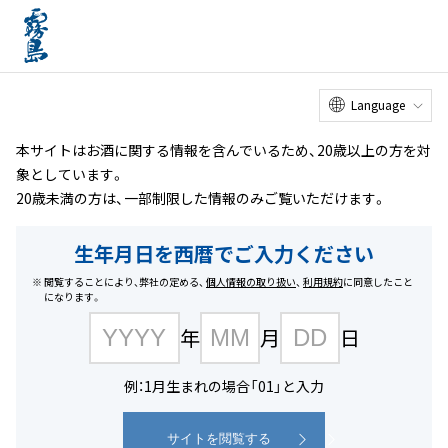
オンライン
工場見学
お客様
相談室
メニュー
ショップ
ホーム
商品を探す
#黒霧島シリーズ
Language
本サイトはお酒に関する情報を含んでいるため、20歳以上の方を対
象としています。
20歳未満の方は、一部制限した情報のみご覧いただけます。
生年月日を西暦でご入力ください
閲覧することにより、弊社の定める、
個人情報の取り扱い
、
利用規約
に同意したこと
になります。
年
月
日
例：1月生まれの場合「01」と入力