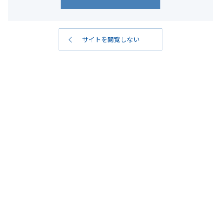
サイトを閲覧しない
#黒霧島シリーズ
4
検索結果
件