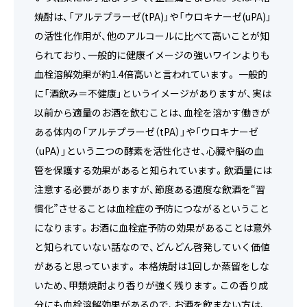
焼酎は、「アルテプラーゼ(tPA)」や「ウロキナーゼ(uPA)」
の活性化作用が、他のアルコールに比べて高いことが知
られており、一般的に健康イメージの強いワインよりも
血栓溶解効果が約1.4倍高いと言われています。 一般的
に「酒飲み＝不健康」というイメージがありますが、実は
以前から適量のお酒を飲むことは、血栓を溶かす働きが
ある体内の「アルテプラーゼ（tPA）」や「ウロキナーゼ
（uPA）」という二つの酵素を活性化させ、心臓や脳の血
管を保護する効果があると知られています。飲酒量には
注意する必要がありますが、節度ある適度な飲酒を“習
慣化”させることは血栓症の予防につながるということ
になります。お酒に血栓症予防の効果があることは意外
と知られていない話なので、どんどん啓発していく価値
があると思っています。 本格焼酎は1回しか蒸留をしな
いため、甲類焼酎より香りが強く残ります。この香り成
分にも血栓溶解効果があるので、お酒を飲まない方は、