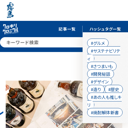
記事一覧
ハッシュタグ一覧
検索
#グルメ
#サステナビリテ
ィ
#さつまいも
#開発秘話
#デザイン
#造り
#歴史
#あの人も推しキ
リ
#焼酎解体新書