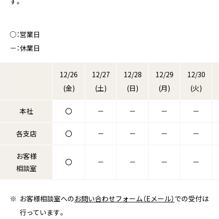
す。
○：営業日
－：休業日
12/26
12/27
12/28
12/29
12/30
(金)
(土)
(日)
(月)
(火)
本社
〇
－
－
－
－
各支店
〇
－
－
－
－
お客様
〇
－
－
－
－
相談室
お客様相談室への
お問い合わせフォーム（Eメール）
での受付は
行っています。