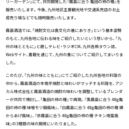
リーガーデン」にて、共同開発した『霧島に合う 亀田の柿の種』を
販売いたします。今後、九州地区主要観光地や交通系売店のお土
産売り場などでも随時販売いたします。
霧島酒造では、「焼酎文化は食文化の基にありき」という基本姿勢
のもと、九州各地に伝わる味をご紹介したいという想いから、「九
州の味とともに」と題しテレビ・ラジオCM、九州各県タウン誌、
Webサイト、書籍を通じて、九州の食についてご紹介してまいりま
した。
このたび、「九州の味とともに」にてご紹介した九州各地の料理の
中から、霧島酒造の本格芋焼酎と味わいがマッチする料理を、アジ
カル株式会社と霧島酒造の焼酎の味わいを調整しているブレンダ
ーが共同で検討し、「亀田の柿の種」で再現。『黒霧島に合う 48g亀
田の柿の種 味噌モツ鍋風味』、『白霧島に合う 48g亀田の柿の種 鶏
からあげ風味』、『赤霧島に合う 48g亀田の柿の種 チキン南蛮風
味』の3種類の味の開発にいたりました。