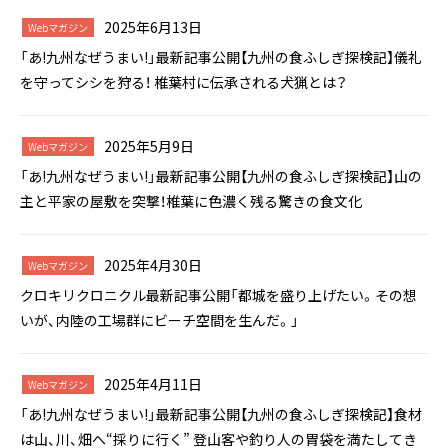
2025年6月13日
Webマガジン
「あ!九州なぜうまい!」最新記事公開【九州の食ふしぎ探検記】儀礼
を守ってシシを狩る！ 椎葉村に伝承される犬猟とは？
2025年5月9日
Webマガジン
「あ!九州なぜうまい!」最新記事公開【九州の食ふしぎ探検記】山の
主と平家の屋敷を突撃！椎葉に色濃く残る驚きの食文化
2025年4月30日
Webマガジン
クロキリクロニクル最新記事公開「都城を盛り上げたい。その想
いが、内陸の工場群にビーチ空間を生んだ。」
2025年4月11日
Webマガジン
「あ!九州なぜうまい!」最新記事公開【九州の食ふしぎ探検記】食材
は山、川、畑へ“採りに行く” 登山客や釣り人の胃袋を満たしてき