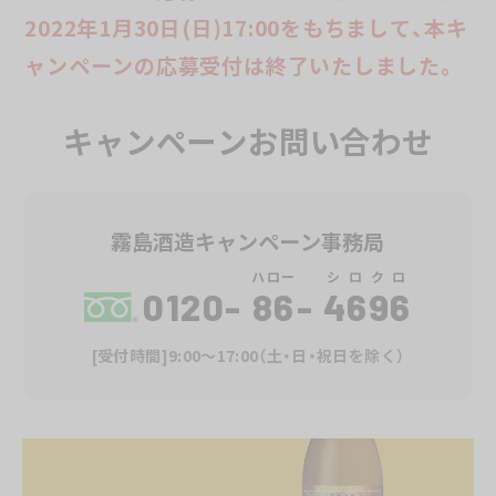
応募資格
2022年1月30日(日)17:00をもちまして、
本キ
応募資格者は、以下のいずれにも該当する方といたしま
ャンペーンの応募受付は終了いたしました。
す。
20歳以上で日本国内に在住の方(20歳未満の方のご
応募は無効)
キャンペーンお問い合わせ
Twitterアカウントをお持ちの方で、かつTwitterア
カウントを“公開”している方
Twitterダイレクトメッセージ(以下「DM」といいま
霧島酒造キャンペーン事務局
す)の受信を許可したうえで、霧島酒造Twitter公式
アカウント「
@kirishimashuzo
」をフォローしてい
ハロー
シロクロ
0120-
86
-
4696
る方
[受付時間]9:00～17:00（土・日・祝日を除く）
抽選・当選発表
応募期間終了後、厳正なる抽選のうえ、霧島酒造(株)キャ
ンペーン事務局(以下「事務局」といいます)から当選され
た方へのDM送信によりご案内いたします。当選発表時期
は以下の通りです。
第1週：1月中旬、第2週：1月下旬、第3週：2月上旬