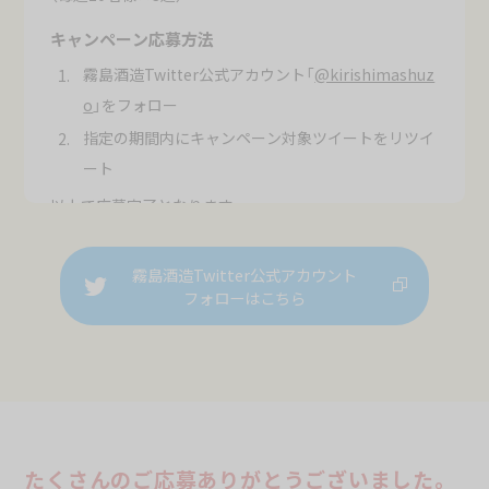
キャンペーン応募方法
霧島酒造Twitter公式アカウント「
@kirishimashuz
o
」をフォロー
指定の期間内にキャンペーン対象ツイートをリツイ
ート
以上で応募完了となります。
応募は各週お一人様1回に限らせていただきます。（計
3回の応募が可能です。）
霧島酒造Twitter公式アカウント
フォローはこちら
応募期間
第1週 ： 2022年1月11日(火)13:00 ～ 2022年1月16日(日)1
7:00
第2週 ： 2022年1月17日(月)13:00 ～ 2022年1月23日(日)1
7:00
第3週 ： 2022年1月24日(月)13:00 ～ 2022年1月30日(日)1
7:00
たくさんのご応募ありがとうございました。