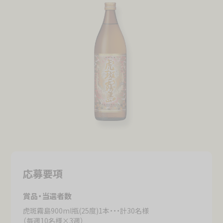
応募要項
賞品・当選者数
虎斑霧島900ml瓶(25度)1本・・・計30名様
（毎週10名様×3週）