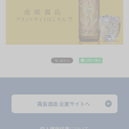
DMには、当選通知および賞品の発送に必要な情報をご登
録いただく方法のご案内が含まれます。当該DMにおい
て、所定の期間内に必要な情報をご登録いただきますと、
当選確定となります。DMは、当選者が応募時に使用した
Twitterのアカウント宛に送付いたします。
DMを受信拒否設定している場合、ご応募は無効とい
たします。
DMに記載された期日までに、必要な情報の登録がな
かった場合、当選者は当選資格を失いますので、ご注
意ください。
都合により当選通知のご連絡が遅れる場合がござい
ます。あらかじめご了承ください。
DMでは、ご質問は受付けておりません。
霧島酒造 企業サイトへ
賞品は2022年2月上旬以降、順次発送を予定しており
ます。なお、諸事情により賞品の発送が遅れる場合が
ございます。あらかじめご了承ください。
個人情報保護について